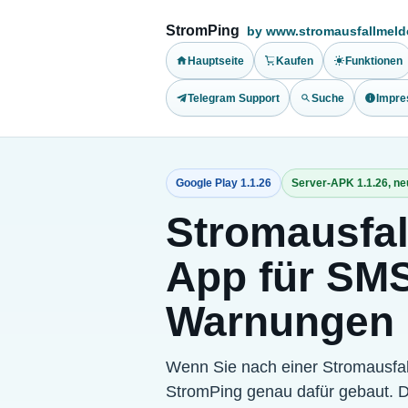
StromPing
by www.stromausfallmeld
Hauptseite
Kaufen
Funktionen
Telegram Support
Suche
Impr
Google Play
1.1.26
Server-APK
1.1.26
, n
Stromausfal
App für SM
Warnungen
Wenn Sie nach einer Stromausfal
StromPing genau dafür gebaut. D