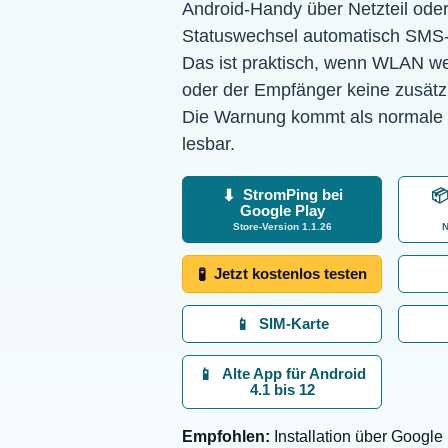
Android-Handy über Netzteil oder
Statuswechsel automatisch SMS
Das ist praktisch, wenn WLAN weg
oder der Empfänger keine zusätzli
Die Warnung kommt als normale 
lesbar.
StromPing bei
⬇
📦
Google Play
Store-Version 1.1.26
N
Jetzt kostenlos testen
🧪
SIM-Karte
📱
Alte App für Android
📱
4.1 bis 12
Empfohlen:
Installation über Google 