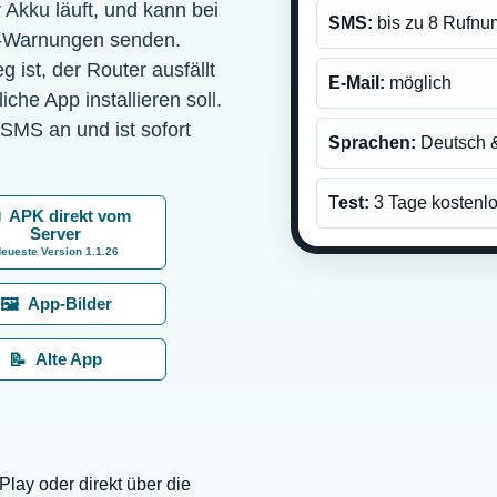
 Akku läuft, und kann bei
SMS:
bis zu 8 Rufn
-Warnungen senden.
 ist, der Router ausfällt
E-Mail:
möglich
che App installieren soll.
SMS an und ist sofort
Sprachen:
Deutsch &
Test:
3 Tage kostenl
APK direkt vom
Server
eueste Version 1.1.26
App-Bilder
🖼️
Alte App
📝
Play oder direkt über die