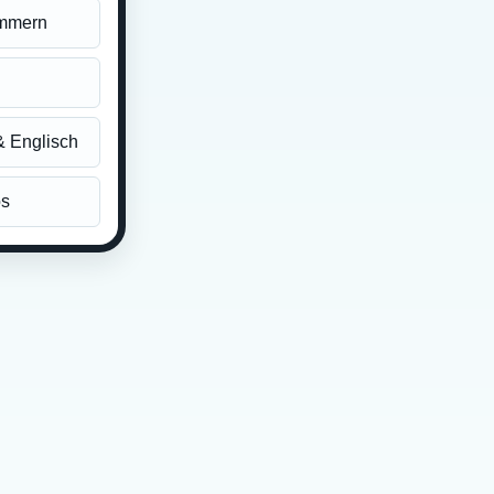
ummern
 Englisch
os