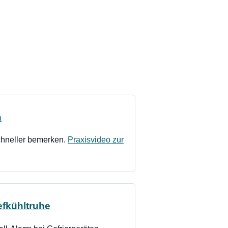
n
chneller bemerken.
Praxisvideo zur
efkühltruhe