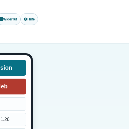
Widerruf
Hilfe
rsion
ieb
.1.26