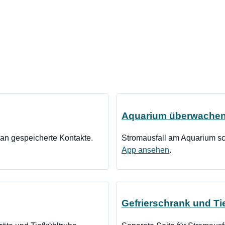
Aquarium überwache
n gespeicherte Kontakte.
Stromausfall am Aquarium s
App ansehen
.
Gefrierschrank und Ti