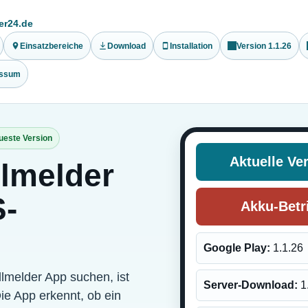
er24.de
Einsatzbereiche
Download
Installation
Version 1.1.26
essum
eueste Version
Aktuelle Ve
lmelder
S-
Akku-Betr
Google Play:
1.1.26
lmelder App suchen, ist
Server-Download:
1
ie App erkennt, ob ein