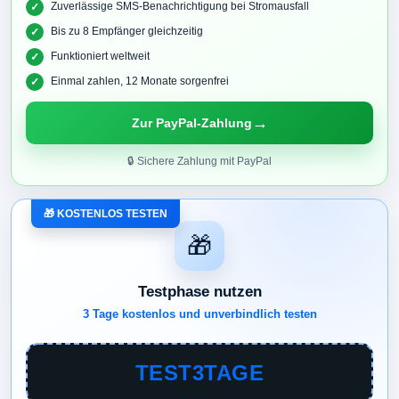
Zuverlässige SMS-Benachrichtigung bei Stromausfall
Bis zu 8 Empfänger gleichzeitig
Funktioniert weltweit
Einmal zahlen, 12 Monate sorgenfrei
→
Zur PayPal-Zahlung
🔒 Sichere Zahlung mit PayPal
🎁 KOSTENLOS TESTEN
🎁
Testphase nutzen
3 Tage kostenlos und unverbindlich testen
TEST3TAGE