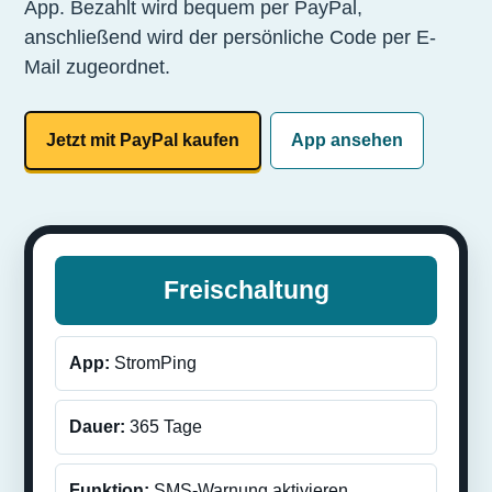
App. Bezahlt wird bequem per PayPal,
anschließend wird der persönliche Code per E-
Mail zugeordnet.
Jetzt mit PayPal kaufen
App ansehen
Freischaltung
App:
StromPing
Dauer:
365 Tage
Funktion:
SMS-Warnung aktivieren