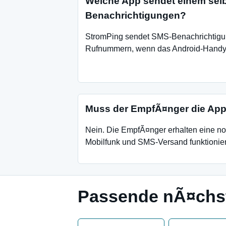
Welche App sendet einem sel
Benachrichtigungen?
StromPing sendet SMS-Benachrichtigu
Rufnummern, wenn das Android-Handy d
Muss der EmpfÃ¤nger die App 
Nein. Die EmpfÃ¤nger erhalten eine n
Mobilfunk und SMS-Versand funktionie
Passende nÃ¤chst