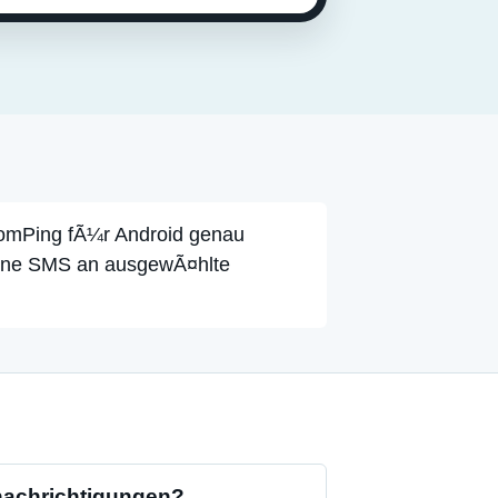
tromPing fÃ¼r Android genau
 eine SMS an ausgewÃ¤hlte
achrichtigungen?