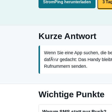
StromPing herunterladen
3 Ta
Kurze Antwort
Wenn Sie eine App suchen, die be
dafÃ¼r gedacht: Das Handy bleib
Rufnummern senden.
Wichtige Punkte
Warum SMS statt nur Push?