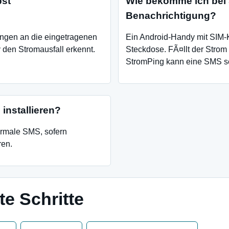
bst
Wie bekomme ich bei 
Benachrichtigung?
ngen an die eingetragenen
Ein Android-Handy mit SIM-
en Stromausfall erkennt.
Steckdose. FÃ¤llt der Strom
StromPing kann eine SMS s
installieren?
ormale SMS, sofern
ren.
e Schritte