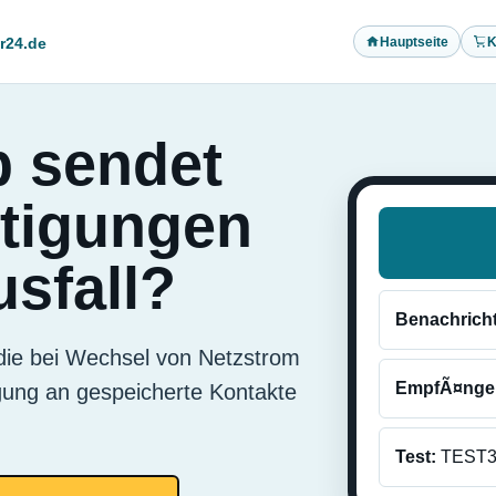
Hauptseite
K
r24.de
 sendet
tigungen
sfall?
Benachrich
 die bei Wechsel von Netzstrom
EmpfÃ¤nge
gung an gespeicherte Kontakte
Test:
TEST