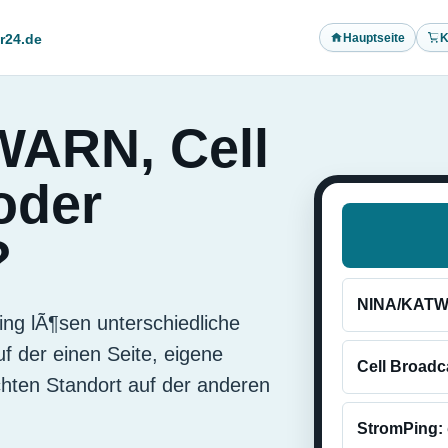
Hauptseite
K
r24.de
WARN, Cell
oder
?
NINA/KATW
ing lÃ¶sen unterschiedliche
 der einen Seite, eigene
Cell Broadc
ten Standort auf der anderen
StromPing: