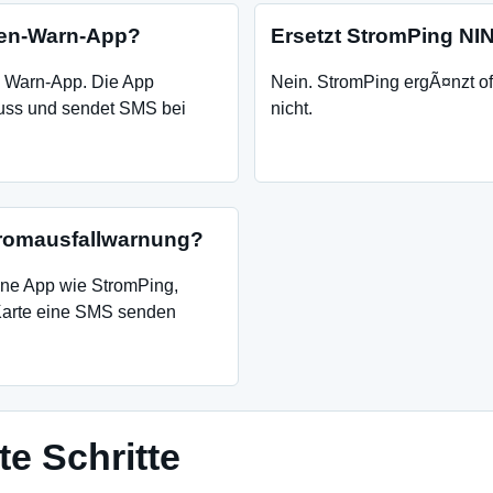
hen-Warn-App?
Ersetzt StromPing N
e Warn-App. Die App
Nein. StromPing ergÃ¤nzt off
uss und sendet SMS bei
nicht.
tromausfallwarnung?
eine App wie StromPing,
Karte eine SMS senden
e Schritte