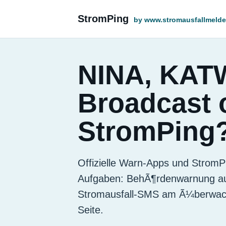
StromPing
by www.stromausfallmelde
NINA, KAT
Broadcast 
StromPing
Offizielle Warn-Apps und StromP
Aufgaben: BehÃ¶rdenwarnung auf
Stromausfall-SMS am Ã¼berwach
Seite.