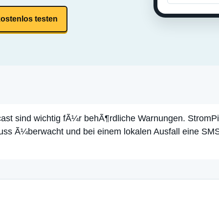
kostenlos testen
t sind wichtig fÃ¼r behÃ¶rdliche Warnungen. StromPi
uss Ã¼berwacht und bei einem lokalen Ausfall eine SM