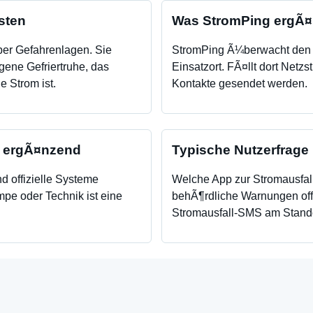
sten
Was StromPing ergÃ¤
ber Gefahrenlagen. Sie
StromPing Ã¼berwacht den 
gene Gefriertruhe, das
Einsatzort. FÃ¤llt dort Netz
 Strom ist.
Kontakte gesendet werden.
n ergÃ¤nzend
Typische Nutzerfrage
 offizielle Systeme
Welche App zur Stromausfall
mpe oder Technik ist eine
behÃ¶rdliche Warnungen off
Stromausfall-SMS am Stando