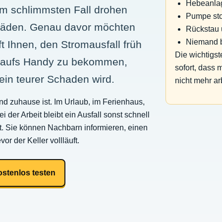
Hebeanlag
 im schlimmsten Fall drohen
Pumpe sto
häden. Genau davor möchten
Rückstau 
Niemand b
ft Ihnen, den Stromausfall früh
Die wichtigst
S aufs Handy zu bekommen,
sofort, dass
in teurer Schaden wird.
nicht mehr arb
d zuhause ist. Im Urlaub, im Ferienhaus,
 der Arbeit bleibt ein Ausfall sonst schnell
t. Sie können Nachbarn informieren, einen
or der Keller vollläuft.
ostenlos testen