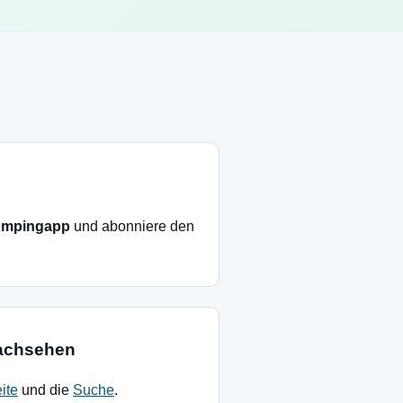
ompingapp
und abonniere den
nachsehen
ite
und die
Suche
.