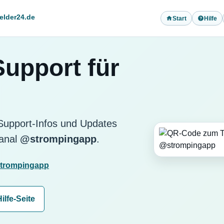
elder24.de
Start
Hilfe
upport für
 Support-Infos und Updates
Kanal
@strompingapp
.
strompingapp
ilfe-Seite