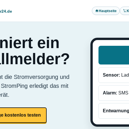
Hauptseite
K
r24.de
niert ein
llmelder?
Sensor:
Lad
ht die Stromversorgung und
 StromPing erledigt das mit
Alarm:
SMS
rät.
Entwarnung
ge kostenlos testen